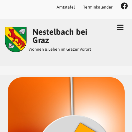
Amtstafel
Terminkalender
Inhalt
Hauptmenü
Quicklinks
Nestelbach bei
(
(
(
Accesskey
Accesskey
Accesskey
Graz
1)
2)
3)
Wohnen & Leben im Grazer Vorort