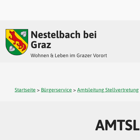
Inhalt
Hauptmenü
Quicklinks
Nestelbach bei
(
(
(
Accesskey
Accesskey
Accesskey
Graz
Wohnen & Leben im Grazer Vorort
1)
2)
3)
Startseite
>
Bürgerservice
>
Amtsleitung Stellvertretung
AMTSL