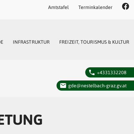
Amtstafel
Terminkalender
DE
INFRASTRUKTUR
FREIZEIT, TOURISMUS & KULTUR
phone
+4331332208
email
gde@nestelbach-graz.gv.at
RETUNG