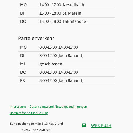
MO
14:00 - 17:00, Nestelbach
DI
15:00 - 18:00, St. Marein
DO
15:00 - 18:00, Laßnitzhöhe
Parteienverkehr
MO
8:00-13:00, 14:00-17:00
DI
8:00-12:00 (kein Bauamt)
MI
geschlossen
DO
8:00-13:00, 14:00-17:00
FR
8:00-12:00 (kein Bauamt)
Impressum
Datenschutz und Nutzungsbedingungen
Barrierefreiheitserklärung
Kundmachung gemäß § 13 Abs. 2 und
message
WEB-PUSH
5 AVG und § 86b BAO