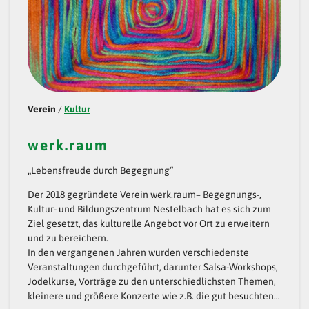
E
R
R
U
N
Verein
/
Kultur
D
werk.raum
E
„Lebensfreude durch Begegnung“
N
Der 2018 gegründete Verein werk.raum– Begegnungs-,
E
Kultur- und Bildungszentrum Nestelbach hat es sich zum
S
Ziel gesetzt, das kulturelle Angebot vor Ort zu erweitern
und zu bereichern.
T
In den vergangenen Jahren wurden verschiedenste
E
Veranstaltungen durchgeführt, darunter Salsa-Workshops,
Jodelkurse, Vorträge zu den unterschiedlichsten Themen,
L
kleinere und größere Konzerte wie z.B. die gut besuchten…
B