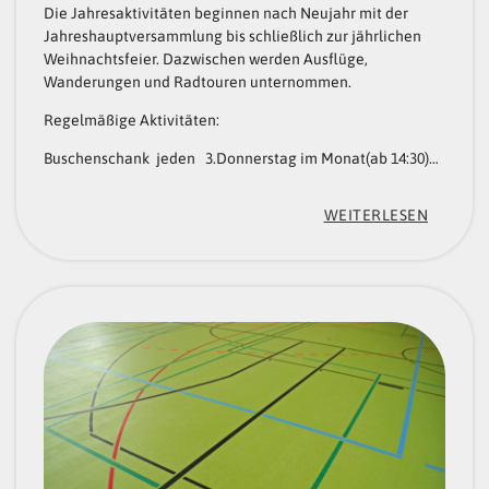
O
Die Jahresaktivitäten beginnen nach Neujahr mit der
A
Jahreshauptversammlung bis schließlich zur jährlichen
F
SS
Weihnachtsfeier. Dazwischen werden Ausflüge,
“
Wanderungen und Radtouren unternommen.
N
Regelmäßige Aktivitäten:
I
Buschenschank jeden 3.Donnerstag im Monat(ab 14:30)…
T
Z
:
WEITERLESEN
H
„
Ö
S
H
E
E
N
“
I
O
R