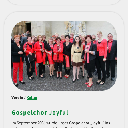
„
F
R
E
I
Z
E
I
T
V
E
Verein
/
Kultur
R
Gospelchor Joyful
E
I
Im September 2006 wurde unser Gospelchor „Joyful“ ins