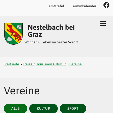
Amtstafel
Terminkalender
Inhalt
Hauptmenü
Quicklinks
Nestelbach bei
(
(
(
Accesskey
Accesskey
Accesskey
Graz
1)
2)
3)
Wohnen & Leben im Grazer Vorort
Startseite
>
Freizeit, Tourismus & Kultur
>
Vereine
Vereine
ALLE
KULTUR
SPORT