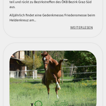
teil und rückt zu Bezirkstreffen des ÖKB Bezirk Graz-Süd
aus.
Alljährlich findet eine Gedenkmesse/Friedensmesse beim
Heldenkreuz am…
:
WEITERLESEN
„
K
A
M
E
R
A
D
S
C