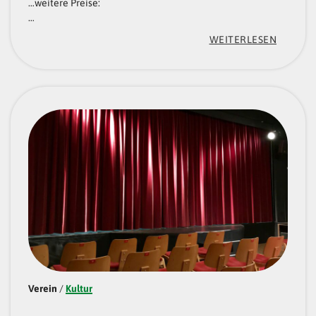
…weitere Preise:
…
:
WEITERLESEN
„
T
E
N
N
I
S
C
L
U
B
Verein
/
Kultur
L