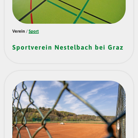
E
N
B
U
Verein
/
Sport
N
Sportverein Nestelbach bei Graz
D
N
E
S
T
E
L
B
A