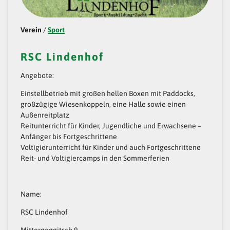
H
A
Verein
/
Sport
F
RSC Lindenhof
T
Angebote:
S
B
Einstellbetrieb mit großen hellen Boxen mit Paddocks,
großzügige Wiesenkoppeln, eine Halle sowie einen
U
Außenreitplatz
N
Reitunterricht für Kinder, Jugendliche und Erwachsene –
Anfänger bis Fortgeschrittene
D
Voltigierunterricht für Kinder und auch Fortgeschrittene
N
Reit- und Voltigiercamps in den Sommerferien
E
S
Name:
T
RSC Lindenhof
E
Mittergoggitsch 9