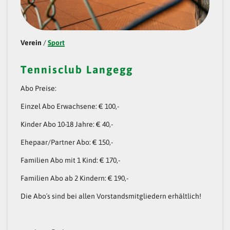
C
H
B
Verein
/
Sport
E
Tennisclub Langegg
I
G
Abo Preise:
R
Einzel Abo Erwachsene: € 100,-
A
Kinder Abo 10-18 Jahre: € 40,-
Z
Ehepaar/Partner Abo: € 150,-
“
Familien Abo mit 1 Kind: € 170,-
Familien Abo ab 2 Kindern: € 190,-
Die Abo´s sind bei allen Vorstandsmitgliedern erhältlich!