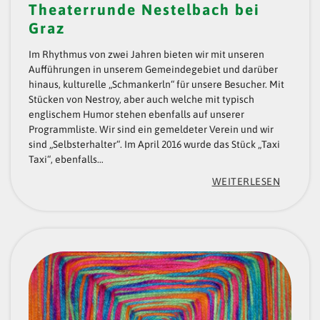
Theaterrunde Nestelbach bei
A
Graz
N
Im Rhythmus von zwei Jahren bieten wir mit unseren
G
Aufführungen in unserem Gemeindegebiet und darüber
hinaus, kulturelle „Schmankerln“ für unsere Besucher. Mit
E
Stücken von Nestroy, aber auch welche mit typisch
G
englischem Humor stehen ebenfalls auf unserer
Programmliste. Wir sind ein gemeldeter Verein und wir
G
sind „Selbsterhalter“. Im April 2016 wurde das Stück „Taxi
“
Taxi“, ebenfalls…
:
WEITERLESEN
„
T
H
E
A
T