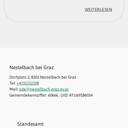
A
:
WEITERLESEN
C
„
H
W
B
E
E
R
I
K
G
.
Nestelbach bei Graz
R
R
Dorfplatz 2, 8302 Nestelbach bei Graz
A
A
Tel:
+4331332208
Mail:
gde@nestelbach-graz.gv.at
Z
U
Gemeindekennziffer: 60666 , UID: ATU69186034
“
M
“
Standesamt