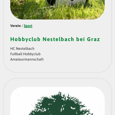
H
O
R
Verein
/
Sport
J
O
Hobbyclub Nestelbach bei Graz
Y
HC Nestelbach
Fußball Hobbyclub
F
Amateurmannschaft
U
L
“