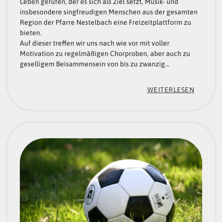
Leben gerufen, der es sich als Ziel setzt, Musik- und
N
insbesondere singfreudigen Menschen aus der gesamten
O
Region der Pfarre Nestelbach eine Freizeitplattform zu
bieten.
G
Auf dieser treffen wir uns nach wie vor mit voller
E
Motivation zu regelmäßigen Chorproben, aber auch zu
geselligem Beisammensein von bis zu zwanzig…
D
E
:
WEITERLESEN
L
„
S
G
G
O
R
S
U
P
B
E
“
L
C