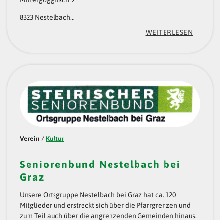
L
8323 Nestelbach…
B
:
WEITERLESEN
A
„
C
R
H
S
B
C
E
L
I
I
G
Verein
/
Kultur
N
R
D
Seniorenbund Nestelbach bei
A
E
Graz
Z
N
Unsere Ortsgruppe Nestelbach bei Graz hat ca. 120
–
H
Mitglieder und erstreckt sich über die Pfarrgrenzen und
L
zum Teil auch über die angrenzenden Gemeinden hinaus.