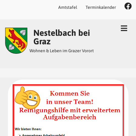
Amtstafel
Terminkalender
Inhalt
Hauptmenü
Quicklinks
Nestelbach bei
(
(
(
Accesskey
Accesskey
Accesskey
Graz
1)
2)
3)
Wohnen & Leben im Grazer Vorort