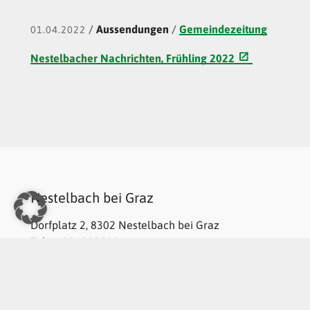
/
Aussendungen
/
Gemeindezeitung
01.04.2022
Nestelbacher Nachrichten, Frühling 2022
Nestelbach bei Graz
Dorfplatz 2, 8302 Nestelbach bei Graz
Tel:
+4331332208
Mail:
gde@nestelbach-graz.gv.at
Gemeindekennziffer: 60666 , UID: ATU69186034