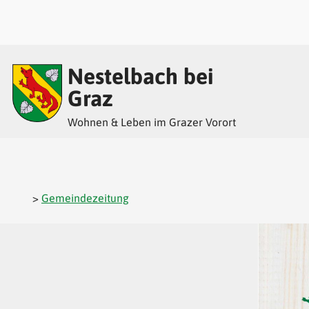
Inhalt
Hauptmenü
Quicklinks
Nestelbach bei
(
(
(
Accesskey
Accesskey
Accesskey
Graz
Wohnen & Leben im Grazer Vorort
1)
2)
3)
>
Gemeindezeitung