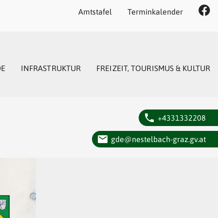
Amtstafel
Terminkalender
DE
INFRASTRUKTUR
FREIZEIT, TOURISMUS & KULTUR
phone
+4331332208
email
gde@nestelbach-graz.gv.at