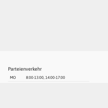
Parteienverkehr
MO
8:00-13:00, 14:00-17:00
DI
8:00-12:00 (kein Bauamt)
MI
geschlossen
DO
8:00-13:00, 14:00-17:00