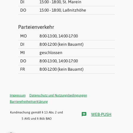
DI
15:00 - 18:00, St. Marein
DO
15:00 - 18:00, Laßnitzhöhe
Parteienverkehr
MO
8:00-13:00, 14:00-17:00
DI
8:00-12:00 (kein Bauamt)
MI
geschlossen
DO
8:00-13:00, 14:00-17:00
FR
8:00-12:00 (kein Bauamt)
Impressum
Datenschutz und Nutzungsbedingungen
Barrierefreiheitserklärung
Kundmachung gemäß § 13 Abs. 2 und
message
WEB-PUSH
5 AVG und § 86b BAO