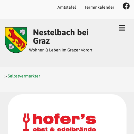
Amtstafel
Terminkalender
Inhalt
Hauptmenü
Quicklinks
Nestelbach bei
(
(
(
Accesskey
Accesskey
Accesskey
Graz
1)
2)
3)
Wohnen & Leben im Grazer Vorort
>
Selbstvermarkter