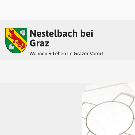
Inhalt
Hauptmenü
Quicklinks
Nestelbach bei
(
(
(
Accesskey
Accesskey
Accesskey
Graz
Wohnen & Leben im Grazer Vorort
1)
2)
3)