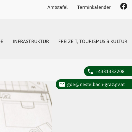
Amtstafel
Terminkalender
DE
INFRASTRUKTUR
FREIZEIT, TOURISMUS & KULTUR
phone
+4331332208
email
gde@nestelbach-graz.gv.at