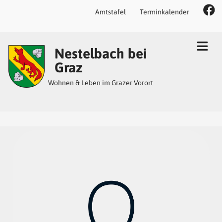
Amtstafel
Terminkalender
Inhalt
Hauptmenü
Quicklinks
Nestelbach bei
(
(
(
Accesskey
Accesskey
Accesskey
Graz
1)
2)
3)
Wohnen & Leben im Grazer Vorort