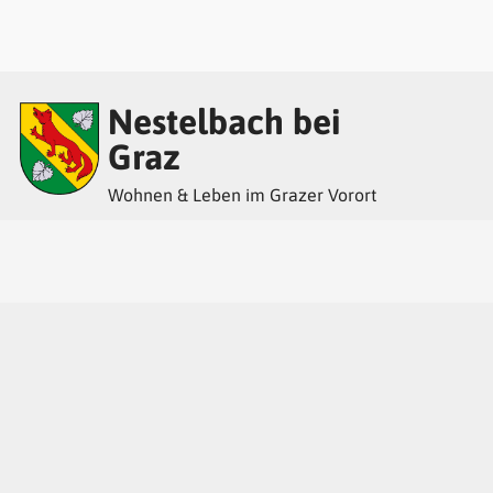
Inhalt
Hauptmenü
Quicklinks
Nestelbach bei
(
(
(
Accesskey
Accesskey
Accesskey
Graz
Wohnen & Leben im Grazer Vorort
1)
2)
3)