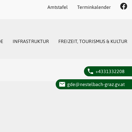
Amtstafel
Terminkalender
DE
INFRASTRUKTUR
FREIZEIT, TOURISMUS & KULTUR
phone
+4331332208
email
gde@nestelbach-graz.gv.at