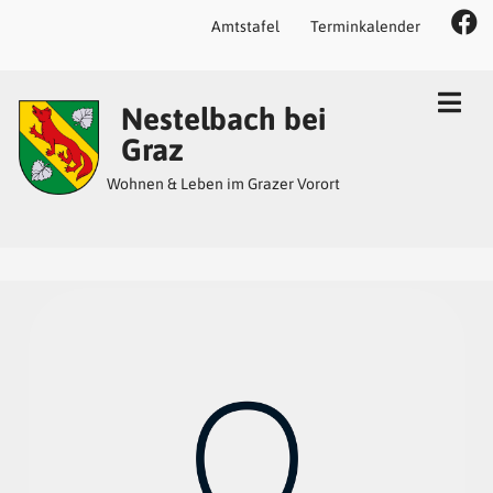
Amtstafel
Terminkalender
Inhalt
Hauptmenü
Quicklinks
Nestelbach bei
(
(
(
Accesskey
Accesskey
Accesskey
Graz
1)
2)
3)
Wohnen & Leben im Grazer Vorort