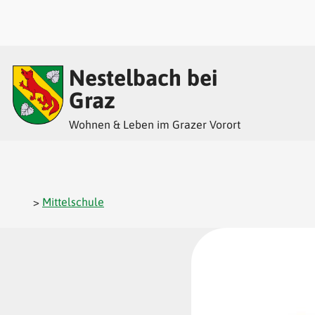
Inhalt
Hauptmenü
Quicklinks
Nestelbach bei
(
(
(
Accesskey
Accesskey
Accesskey
Graz
Wohnen & Leben im Grazer Vorort
1)
2)
3)
>
Mittelschule