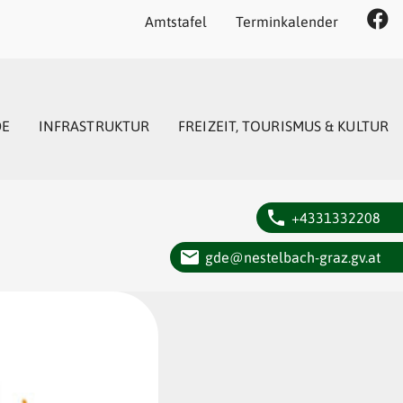
Amtstafel
Terminkalender
DE
INFRASTRUKTUR
FREIZEIT, TOURISMUS & KULTUR
phone
+4331332208
email
gde@nestelbach-graz.gv.at