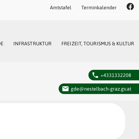
Amtstafel
Terminkalender
DE
INFRASTRUKTUR
FREIZEIT, TOURISMUS & KULTUR
phone
+4331332208
email
gde@nestelbach-graz.gv.at