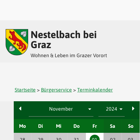
Inhalt
Hauptmenü
Quicklinks
Nestelbach bei
(
(
(
Accesskey
Accesskey
Accesskey
Graz
Wohnen & Leben im Grazer Vorort
1)
2)
3)
Startseite
>
Bürgerservice
>
Terminkalender
Mo
Di
Mi
Do
Fr
Sa
So
28
29
30
31
01
02
03