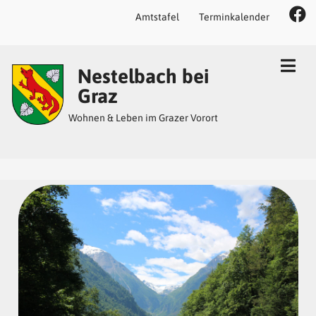
Amtstafel
Terminkalender
Inhalt
Hauptmenü
Quicklinks
Nestelbach bei
(
(
(
Accesskey
Accesskey
Accesskey
Graz
1)
2)
3)
Wohnen & Leben im Grazer Vorort