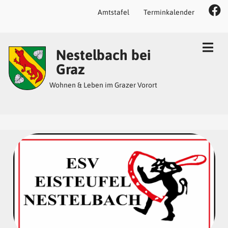
Amtstafel
Terminkalender
Inhalt
Hauptmenü
Quicklinks
Nestelbach bei
(
(
(
Accesskey
Accesskey
Accesskey
Graz
1)
2)
3)
Wohnen & Leben im Grazer Vorort