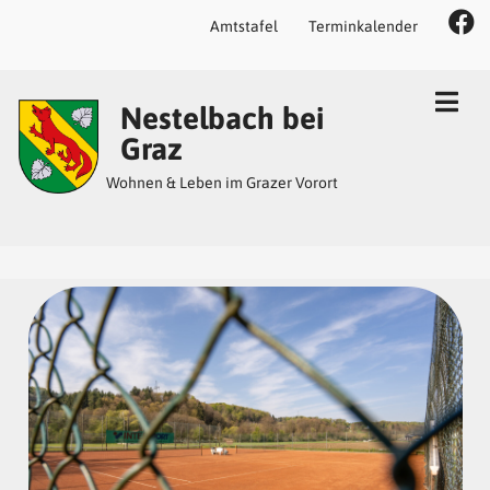
Amtstafel
Terminkalender
Inhalt
Hauptmenü
Quicklinks
Nestelbach bei
(
(
(
Accesskey
Accesskey
Accesskey
Graz
1)
2)
3)
Wohnen & Leben im Grazer Vorort