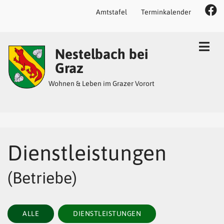
Amtstafel
Terminkalender
Inhalt
Hauptmenü
Quicklinks
Nestelbach bei
(
(
(
Accesskey
Accesskey
Accesskey
Graz
1)
2)
3)
Wohnen & Leben im Grazer Vorort
Dienstleistungen
(Betriebe)
ALLE
DIENSTLEISTUNGEN